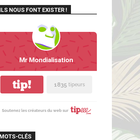
ILS NOUS FONT EXISTER !
Mr Mondialisation
tip!
1 835
tipeurs
Soutenez les créateurs du web sur
MOTS-CLÉS