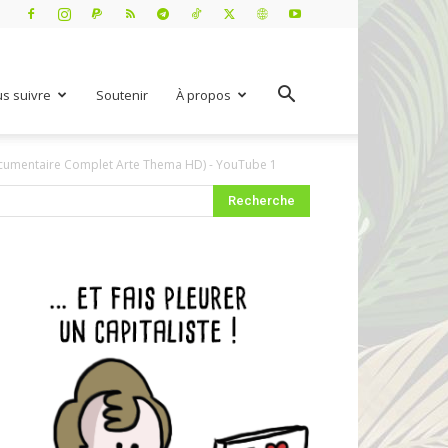
s suivre
Soutenir
À propos
ocumentaire Complet Arte Thema HD) - YouTube 1