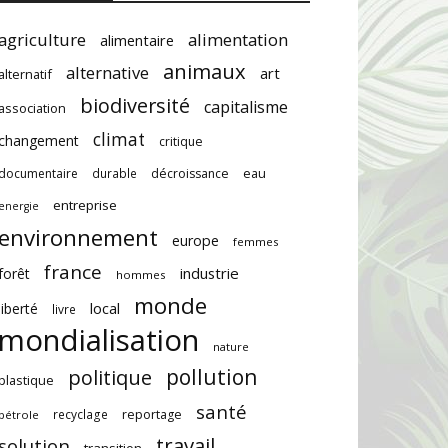
agriculture
alimentation
alimentaire
animaux
alternative
art
alternatif
biodiversité
capitalisme
association
climat
changement
critique
documentaire
durable
décroissance
eau
entreprise
energie
environnement
europe
femmes
france
industrie
forêt
hommes
monde
local
liberté
livre
mondialisation
nature
pollution
politique
plastique
santé
recyclage
reportage
pétrole
travail
solution
transition