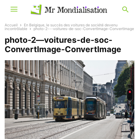
Accueil
En Belgique, le succès des voitures de société devenu
incontrôlable
photo-2---voitures-de-soc-ConvertImage-ConvertImage
photo-2—voitures-de-soc-
ConvertImage-ConvertImage