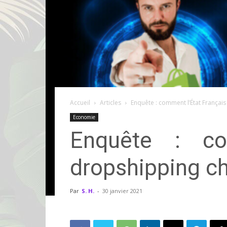
Accueil
Articles
Enquête : comment l’État Français
Economie
Enquête : co
dropshipping ch
Par
S. H.
-
30 janvier 2021