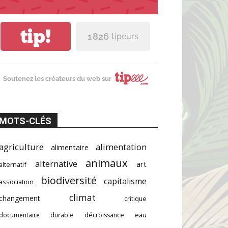
tip!
1 826
tipeurs
Soutenez les créateurs du web sur
MOTS-CLÉS
agriculture
alimentation
alimentaire
animaux
alternative
art
alternatif
biodiversité
capitalisme
association
climat
changement
critique
documentaire
durable
décroissance
eau