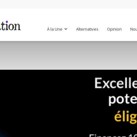
Mr
À la Une
Alternatives
Opinion
Nou
Mondialisation