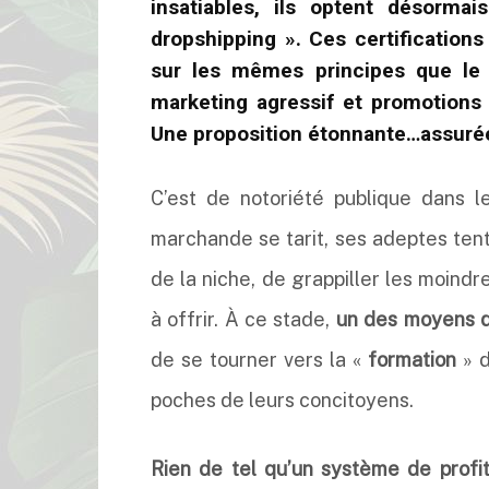
insatiables, ils optent désorma
dropshipping ». Ces certifications
sur les mêmes principes que le d
marketing agressif et promotions 
Une proposition étonnante…assurée 
C’est de notoriété publique dans 
marchande se tarit, ses adeptes tent
de la niche, de grappiller les moind
à offrir. À ce stade,
un des moyens d
de se tourner vers la «
formation
» d
poches de leurs concitoyens.
Rien de tel qu’un système de profit