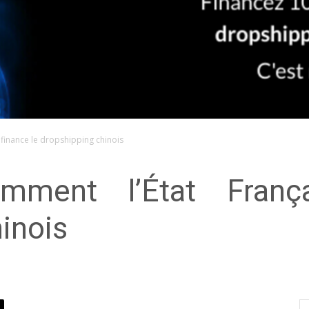
 finance le dropshipping chinois
mment l’État França
inois