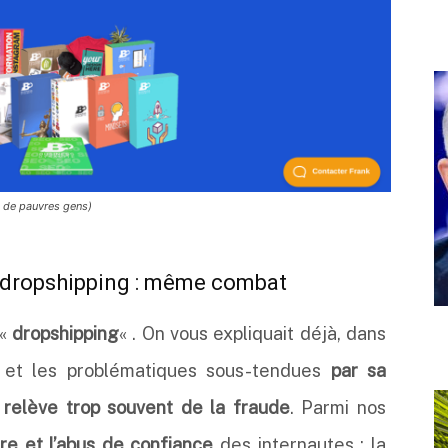
t de pauvres gens)
 dropshipping : même combat
 «
dropshipping
« . On vous expliquait déjà, dans
 et les problématiques sous-tendues
par sa
 – relève trop souvent de la fraude
. Parmi nos
re et l’abus de confiance
des internautes : la