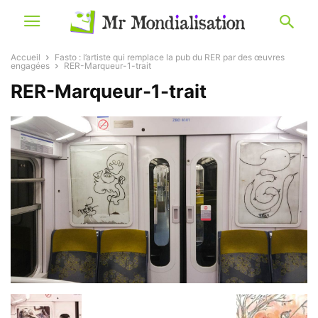
Accueil
Fasto : l’artiste qui remplace la pub du RER par des œuvres
engagées
RER-Marqueur-1-trait
RER-Marqueur-1-trait