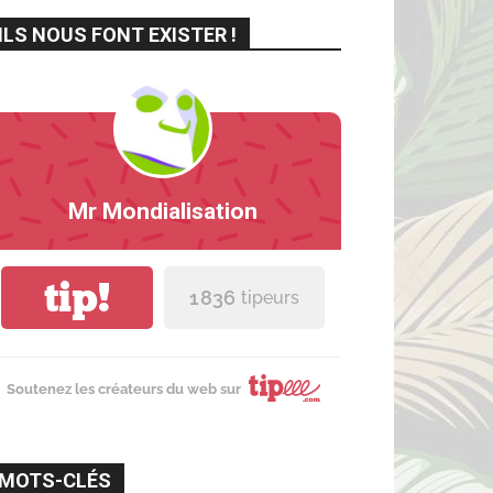
ILS NOUS FONT EXISTER !
Mr Mondialisation
tip!
1 836
tipeurs
Soutenez les créateurs du web sur
MOTS-CLÉS