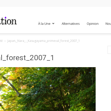
Mr
À la Une
Alternatives
Opinion
Nou
té
Japan,_Nara_-_Kasugayama_primeval_forest_2007_1
Mondialisation
l_forest_2007_1