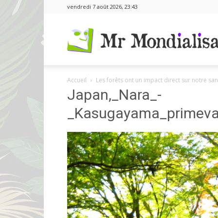
vendredi 7 août 2026, 23:43
Accueil
Les forêts ont un impact direct sur notre san
Japan,_Nara_-
_Kasugayama_primeva