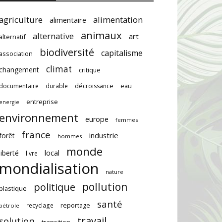
agriculture
alimentation
alimentaire
animaux
alternative
art
alternatif
biodiversité
capitalisme
association
climat
changement
critique
documentaire
durable
décroissance
eau
entreprise
energie
environnement
europe
femmes
france
industrie
forêt
hommes
monde
local
liberté
livre
mondialisation
nature
pollution
politique
plastique
santé
recyclage
reportage
pétrole
travail
solution
transition