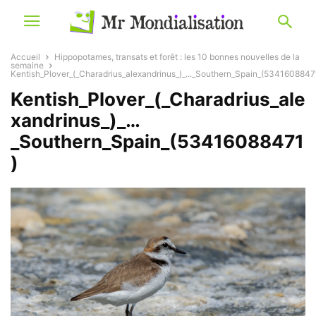
Accueil
Hippopotames, transats et forêt : les 10 bonnes nouvelles de la
semaine
Kentish_Plover_(_Charadrius_alexandrinus_)_..._Southern_Spain_(5341608847
Kentish_Plover_(_Charadrius_ale
xandrinus_)_…
_Southern_Spain_(53416088471
)