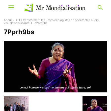
Accueil
Ils transforment les luttes écologistes en spectacles audio-
visuels saisissants
7Pprh9bs
7Pprh9bs