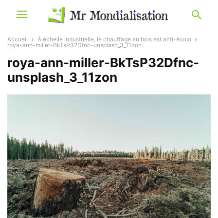
Accueil
À échelle industrielle, le chauffage au bois est anti-écolo
roya-ann-miller-BkTsP32Dfnc-unsplash_3_11zon
roya-ann-miller-BkTsP32Dfnc-
unsplash_3_11zon