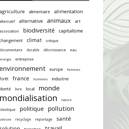
agriculture
alimentation
alimentaire
animaux
alternative
art
alternatif
biodiversité
capitalisme
association
climat
changement
critique
documentaire
durable
décroissance
eau
entreprise
energie
environnement
europe
femmes
france
industrie
forêt
hommes
monde
local
liberté
livre
mondialisation
nature
pollution
politique
plastique
santé
recyclage
reportage
pétrole
travail
solution
transition