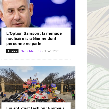
L’Option Samson : la menace
nucléaire israélienne dont
personne ne parle
Elena Meilune
-
3 août 2026
Articles
Loi anti-fast fashion : Emmaüs