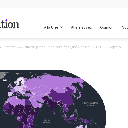
Mr
À la Une
Alternatives
Opinion
Nou
de l’enfant : « Aucun ou presque ne sera épargné » selon l’UNICEF
Capture
Mondialisation