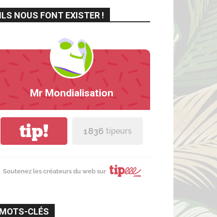
ILS NOUS FONT EXISTER !
Mr Mondialisation
tip!
1 836
tipeurs
Soutenez les créateurs du web sur
MOTS-CLÉS