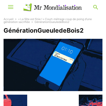
Accueil
« La fête est finie ! » Court-métrage coup de poing d’une
génération sacrifiée
GénérationGueuledeBois2
GénérationGueuledeBois2