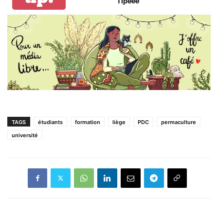
Tipeee
TAGS
étudiants
formation
liège
PDC
permaculture
université