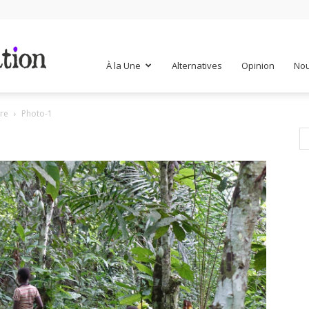
Mr
À la Une
Alternatives
Opinion
Nou
ure
Photo-1
Mondialisation