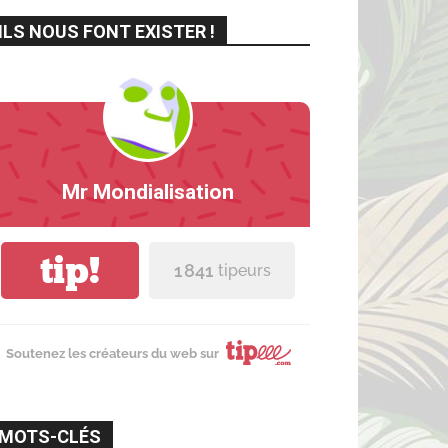
ILS NOUS FONT EXISTER !
Mr Mondialisation
tip!
1 841
tipeurs
Soutenez les créateurs du web sur
MOTS-CLÉS