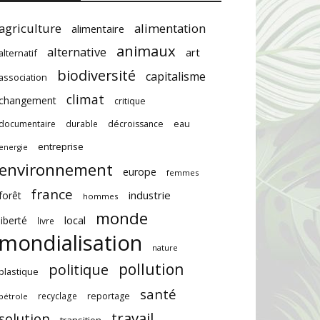
agriculture
alimentation
alimentaire
animaux
alternative
art
alternatif
biodiversité
capitalisme
association
climat
changement
critique
documentaire
durable
décroissance
eau
entreprise
energie
environnement
europe
femmes
france
industrie
forêt
hommes
monde
local
liberté
livre
mondialisation
nature
pollution
politique
plastique
santé
recyclage
reportage
pétrole
travail
solution
transition