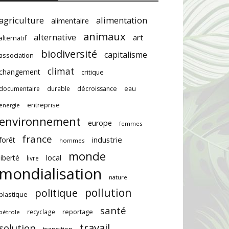
agriculture
alimentation
alimentaire
animaux
alternative
art
alternatif
biodiversité
capitalisme
association
climat
changement
critique
documentaire
durable
décroissance
eau
entreprise
energie
environnement
europe
femmes
france
industrie
forêt
hommes
monde
local
liberté
livre
mondialisation
nature
pollution
politique
plastique
santé
recyclage
reportage
pétrole
travail
solution
transition