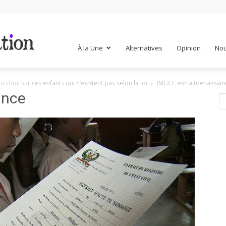
Mr
À la Une
Alternatives
Opinion
Nou
choc sur ces enfants qui n’existent pas selon la loi
IMGCF_extraitdenaissan
Mondialisation
ance