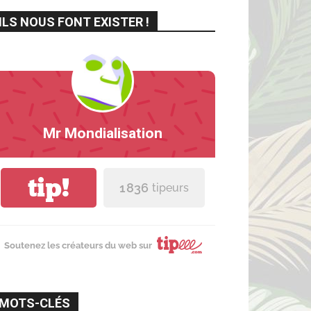
ILS NOUS FONT EXISTER !
Mr Mondialisation
tip!
1 836
tipeurs
Soutenez les créateurs du web sur
MOTS-CLÉS