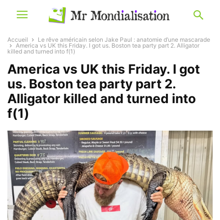
Accueil
Le rêve américain selon Jake Paul : anatomie d’une mascarade
America vs UK this Friday. I got us. Boston tea party part 2. Alligator
killed and turned into f(1)
America vs UK this Friday. I got
us. Boston tea party part 2.
Alligator killed and turned into
f(1)