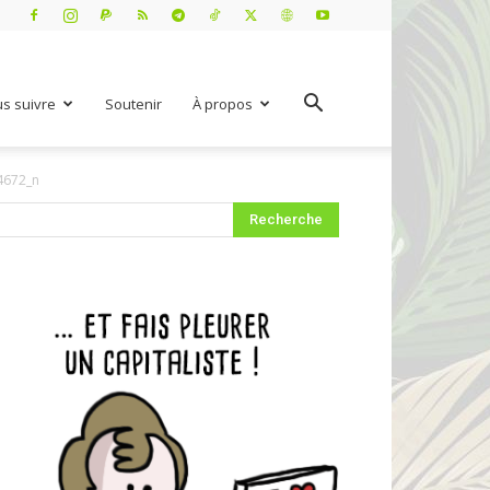
s suivre
Soutenir
À propos
4672_n