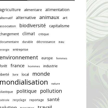
agriculture
alimentation
alimentaire
animaux
alternative
art
alternatif
biodiversité
capitalisme
association
climat
changement
critique
documentaire
durable
décroissance
eau
entreprise
energie
environnement
europe
femmes
france
industrie
forêt
hommes
monde
local
liberté
livre
mondialisation
nature
pollution
politique
plastique
santé
recyclage
reportage
pétrole
travail
solution
transition