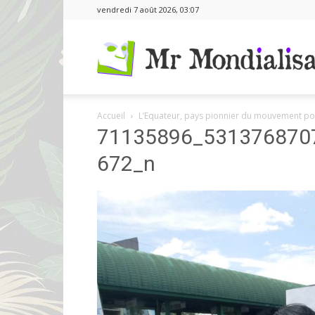
vendredi 7 août 2026, 03:07
Accueil
L’Equateur, pays pionnier du mouvement pour
71135896_531376870
672_n