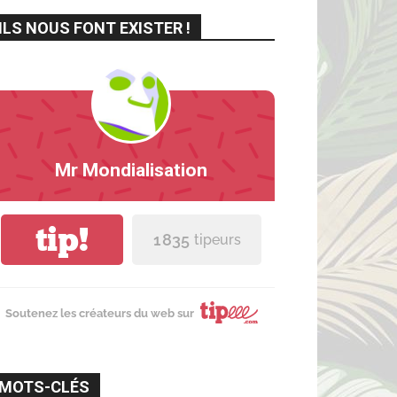
ILS NOUS FONT EXISTER !
Mr Mondialisation
tip!
1 835
tipeurs
Soutenez les créateurs du web sur
MOTS-CLÉS