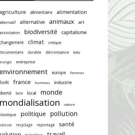
agriculture
alimentation
alimentaire
animaux
alternative
art
alternatif
biodiversité
capitalisme
association
climat
changement
critique
documentaire
durable
décroissance
eau
entreprise
energie
environnement
europe
femmes
france
industrie
forêt
hommes
monde
local
liberté
livre
mondialisation
nature
pollution
politique
plastique
santé
recyclage
reportage
pétrole
travail
solution
transition