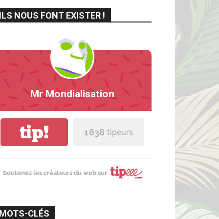
ILS NOUS FONT EXISTER !
Mr Mondialisation
tip!
1 838
tipeurs
Soutenez les créateurs du web sur
MOTS-CLÉS