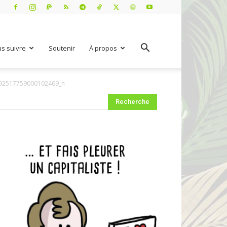
s suivre
Soutenir
À propos
92517759000102469_n