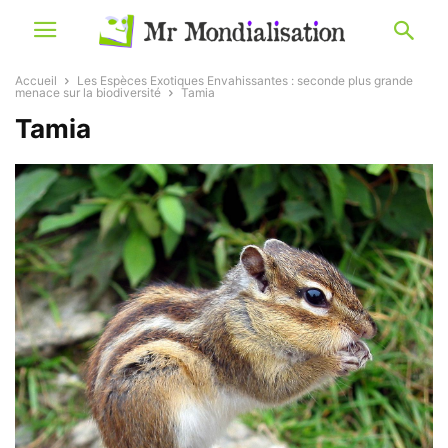
Accueil
Les Espèces Exotiques Envahissantes : seconde plus grande
menace sur la biodiversité
Tamia
Tamia