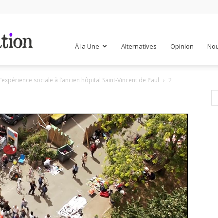
Mr
À la Une
Alternatives
Opinion
Nou
’expérience sociale à l’ancien hôpital Saint-Vincent de Paul
2
Mondialisation