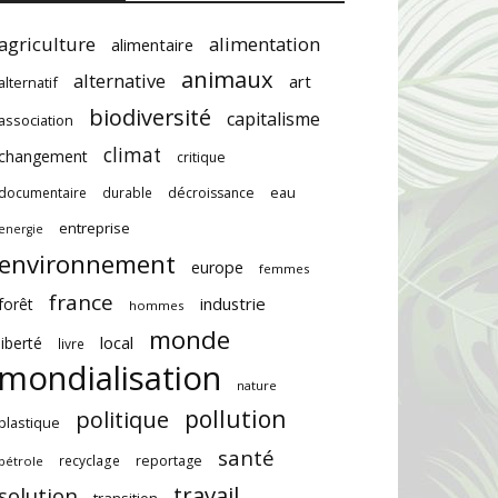
agriculture
alimentation
alimentaire
animaux
alternative
art
alternatif
biodiversité
capitalisme
association
climat
changement
critique
documentaire
durable
décroissance
eau
entreprise
energie
environnement
europe
femmes
france
industrie
forêt
hommes
monde
local
liberté
livre
mondialisation
nature
pollution
politique
plastique
santé
recyclage
reportage
pétrole
travail
solution
transition