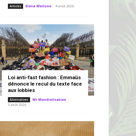
Elena Meilune
-
4 août 2026
Articles
Loi anti-fast fashion : Emmaüs
dénonce le recul du texte face
aux lobbies
Mr Mondialisation
-
Alternatives
5 août 2026