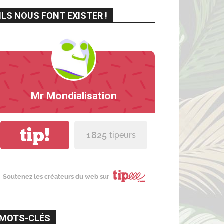
ILS NOUS FONT EXISTER !
Mr Mondialisation
tip!
1 825
tipeurs
Soutenez les créateurs du web sur
MOTS-CLÉS