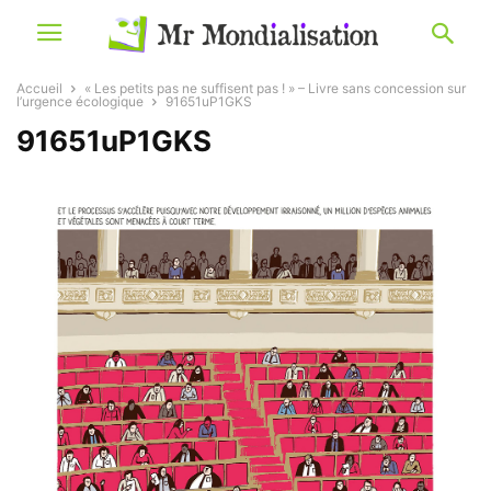
Accueil
« Les petits pas ne suffisent pas ! » – Livre sans concession sur
l’urgence écologique
91651uP1GKS
91651uP1GKS