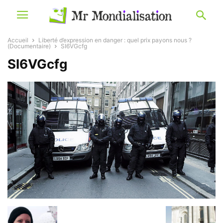
Accueil
Liberté d’expression en danger : quel prix payons nous ?
(Documentaire)
SI6VGcfg
SI6VGcfg