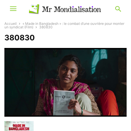
Accueil
« Made in Bangladesh » : le combat d’une ouvrière pour monter
un syndicat (Film)
380830
380830