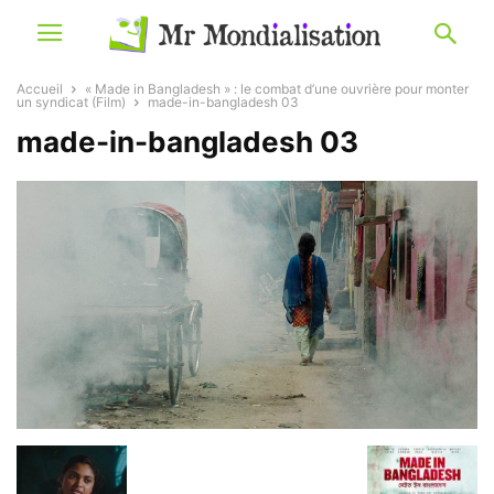
Accueil
« Made in Bangladesh » : le combat d’une ouvrière pour monter
un syndicat (Film)
made-in-bangladesh 03
made-in-bangladesh 03