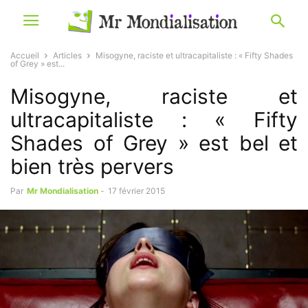
Accueil
Articles
Misogyne, raciste et ultracapitaliste : « Fifty Shades
of Grey » est...
Misogyne, raciste et
ultracapitaliste : « Fifty
Shades of Grey » est bel et
bien très pervers
Par
Mr Mondialisation
-
17 février 2015