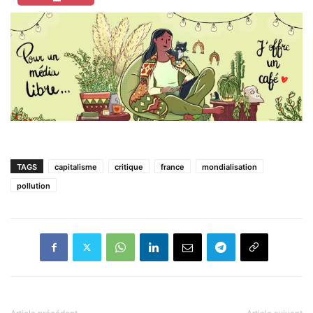
TAGS
capitalisme
critique
france
mondialisation
pollution