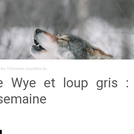
: les 10 bonnes nouvelles de...
ère Wye et loup gris 
 semaine