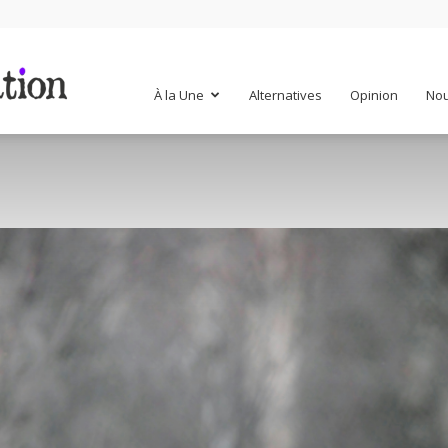
Mr
À la Une
Alternatives
Opinion
Nou
Mondialisation