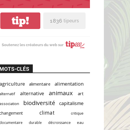
tip!
1 836
tipeurs
Soutenez les créateurs du web sur
MOTS-CLÉS
agriculture
alimentation
alimentaire
animaux
alternative
art
alternatif
biodiversité
capitalisme
association
climat
changement
critique
documentaire
durable
décroissance
eau