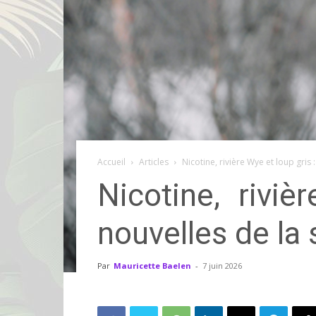
Accueil
Articles
Nicotine, rivière Wye et loup gris 
Nicotine, rivi
nouvelles de la
Par
Mauricette Baelen
-
7 juin 2026