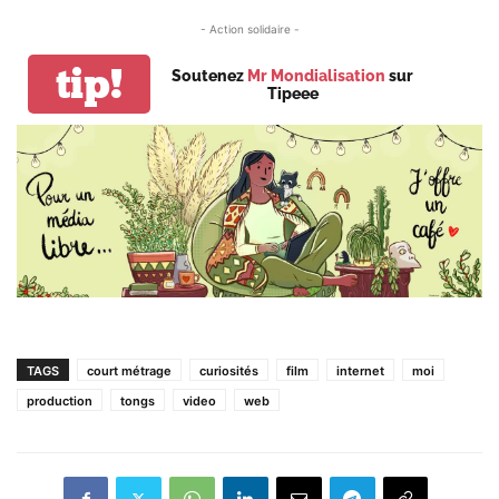
- Action solidaire -
tip!
Soutenez
Mr Mondialisation
sur
Tipeee
TAGS
court métrage
curiosités
film
internet
moi
production
tongs
video
web