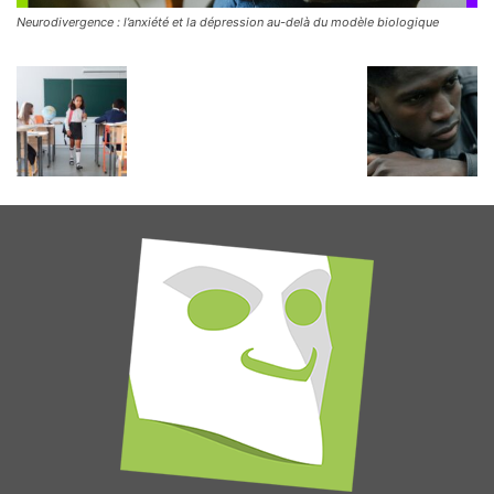
Neurodivergence : l’anxiété et la dépression au-delà du modèle biologique