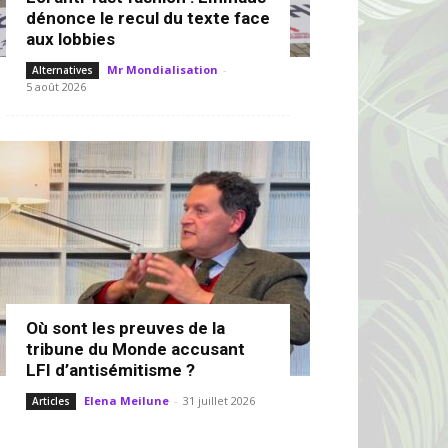
dénonce le recul du texte face
aux lobbies
Mr Mondialisation
-
Alternatives
5 août 2026
Où sont les preuves de la
tribune du Monde accusant
LFI d’antisémitisme ?
Elena Meilune
-
31 juillet 2026
Articles