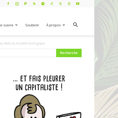
s suivre
Soutenir
À propos
n au-delà du modèle biologique