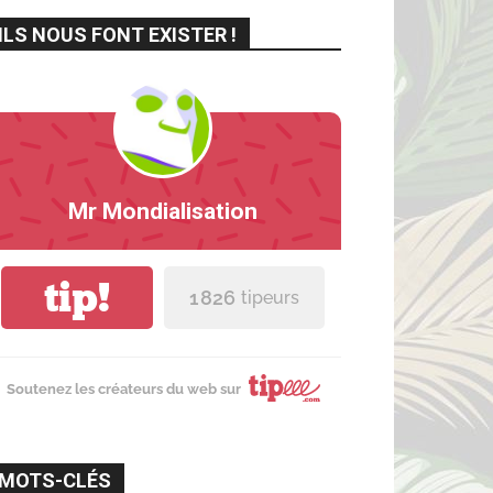
ILS NOUS FONT EXISTER !
Mr Mondialisation
tip!
1 826
tipeurs
Soutenez les créateurs du web sur
MOTS-CLÉS