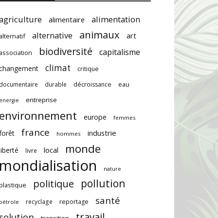
agriculture
alimentation
alimentaire
animaux
alternative
art
alternatif
biodiversité
capitalisme
association
climat
changement
critique
documentaire
durable
décroissance
eau
entreprise
energie
environnement
europe
femmes
france
industrie
forêt
hommes
monde
local
liberté
livre
mondialisation
nature
pollution
politique
plastique
santé
recyclage
reportage
pétrole
travail
solution
transition