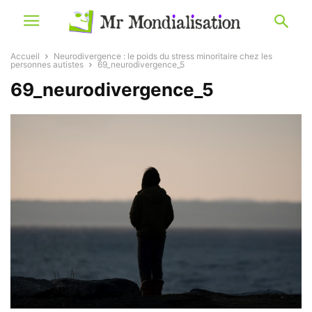
Accueil
Neurodivergence : le poids du stress minoritaire chez les
personnes autistes
69_neurodivergence_5
69_neurodivergence_5