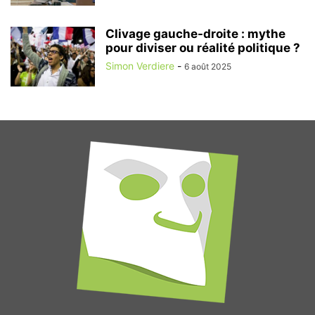
Clivage gauche-droite : mythe
pour diviser ou réalité politique ?
Simon Verdiere
-
6 août 2025