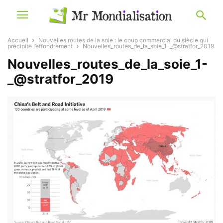
Accueil
Nouvelles routes de la soie : le coup commercial du siècle qui
précipite l’effondrement
Nouvelles_routes_de_la_soie_1-_@stratfor_2019
Nouvelles_routes_de_la_soie_1-
_@stratfor_2019