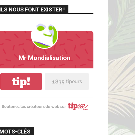
ILS NOUS FONT EXISTER !
Mr Mondialisation
tip!
1 835
tipeurs
Soutenez les créateurs du web sur
MOTS-CLÉS