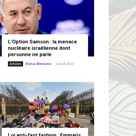
L’Option Samson : la menace
nucléaire israélienne dont
personne ne parle
Elena Meilune
-
3 août 2026
Articles
Loi anti-fast fashion : Emmaüs