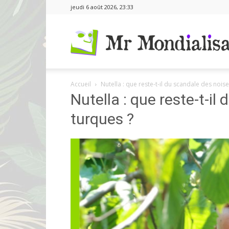
jeudi 6 août 2026, 23:33
Accueil
Nutella : que reste-t-il du scandale des noise
Nutella : que reste-t-il
turques ?