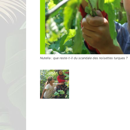
Nutella : que reste-t-il du scandale des noisettes turques ?