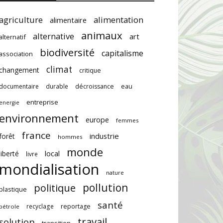
agriculture
alimentation
alimentaire
animaux
alternative
art
alternatif
biodiversité
capitalisme
association
climat
changement
critique
documentaire
durable
décroissance
eau
entreprise
energie
environnement
europe
femmes
france
industrie
forêt
hommes
monde
local
liberté
livre
mondialisation
nature
pollution
politique
plastique
santé
recyclage
reportage
pétrole
travail
solution
transition