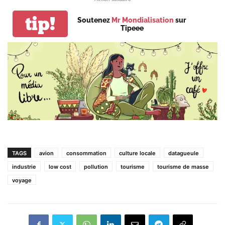
tip!
Soutenez
Mr Mondialisation
sur
Tipeee
TAGS
avion
consommation
culture locale
datagueule
industrie
low cost
pollution
tourisme
tourisme de masse
voyage