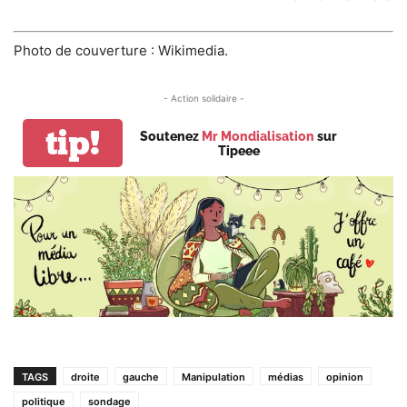
Photo de couverture : Wikimedia.
- Action solidaire -
tip!
Soutenez
Mr Mondialisation
sur
Tipeee
TAGS
droite
gauche
Manipulation
médias
opinion
politique
sondage