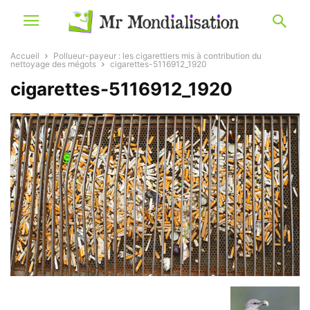
Accueil
Pollueur-payeur : les cigarettiers mis à contribution du
nettoyage des mégots
cigarettes-5116912_1920
cigarettes-5116912_1920