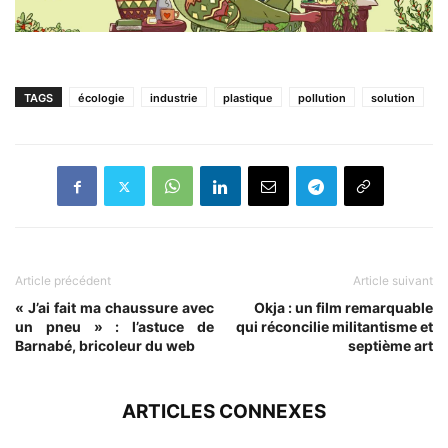
TAGS
écologie
industrie
plastique
pollution
solution
Article précédent
Article suivant
« J’ai fait ma chaussure avec
Okja : un film remarquable
un pneu » : l’astuce de
qui réconcilie militantisme et
Barnabé, bricoleur du web
septième art
ARTICLES CONNEXES