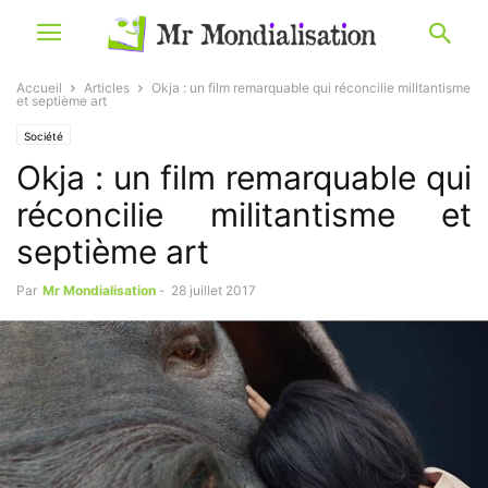
Accueil
Articles
Okja : un film remarquable qui réconcilie militantisme
et septième art
Société
Okja : un film remarquable qui
réconcilie militantisme et
septième art
Par
Mr Mondialisation
-
28 juillet 2017