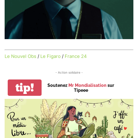
Le Nouvel Obs
/
Le Figaro
/
France 24
- Action solidaire -
tip!
Soutenez
Mr Mondialisation
sur
Tipeee