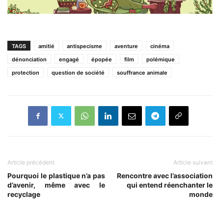
TAGS
amitié
antispecisme
aventure
cinéma
dénonciation
engagé
épopée
film
polémique
protection
question de société
souffrance animale
Article précédent
Article suivant
Pourquoi le plastique n’a pas
Rencontre avec l’association
d’avenir, même avec le
qui entend réenchanter le
recyclage
monde