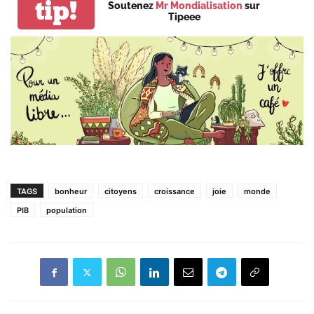
tip!
Soutenez
Mr Mondialisation
sur
Tipeee
TAGS
bonheur
citoyens
croissance
joie
monde
PIB
population