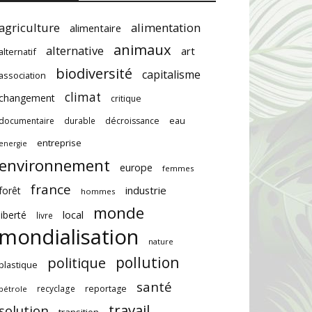
agriculture
alimentation
alimentaire
animaux
alternative
art
alternatif
biodiversité
capitalisme
association
climat
changement
critique
documentaire
durable
décroissance
eau
entreprise
energie
environnement
europe
femmes
france
industrie
forêt
hommes
monde
local
liberté
livre
mondialisation
nature
pollution
politique
plastique
santé
recyclage
reportage
pétrole
travail
solution
transition