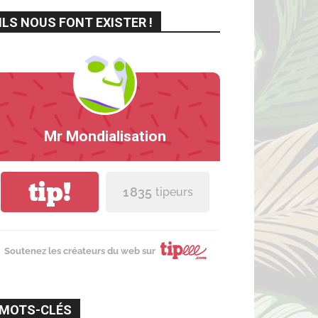
ILS NOUS FONT EXISTER !
Mr Mondialisation
tip!
1 835
tipeurs
Soutenez les créateurs du web sur
MOTS-CLÉS