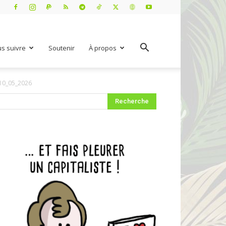
s suivre
Soutenir
À propos
10_05_2026