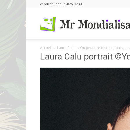
vendredi 7 août 2026, 12:41
Accueil
Laura Calu : « On peut rire de tout, mais pas
Laura Calu portrait ©Y