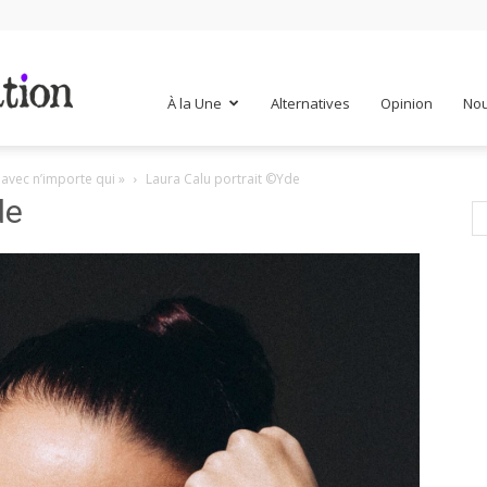
Mr
À la Une
Alternatives
Opinion
Nou
 avec n’importe qui »
Laura Calu portrait ©Yde
Mondialisation
de