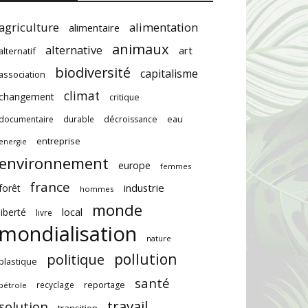
agriculture
alimentation
alimentaire
animaux
alternative
art
alternatif
biodiversité
capitalisme
association
climat
changement
critique
documentaire
durable
décroissance
eau
entreprise
energie
environnement
europe
femmes
france
industrie
forêt
hommes
monde
local
liberté
livre
mondialisation
nature
pollution
politique
plastique
santé
recyclage
reportage
pétrole
travail
solution
transition