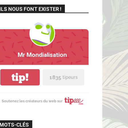
ILS NOUS FONT EXISTER !
Mr Mondialisation
tip!
1 835
tipeurs
Soutenez les créateurs du web sur
MOTS-CLÉS