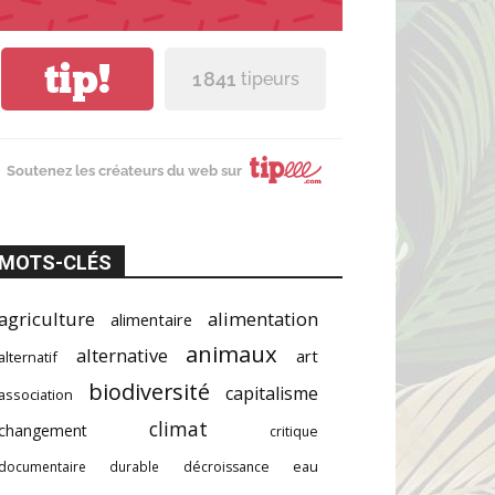
tip!
1 841
tipeurs
Soutenez les créateurs du web sur
MOTS-CLÉS
agriculture
alimentation
alimentaire
animaux
alternative
art
alternatif
biodiversité
capitalisme
association
climat
changement
critique
documentaire
durable
décroissance
eau