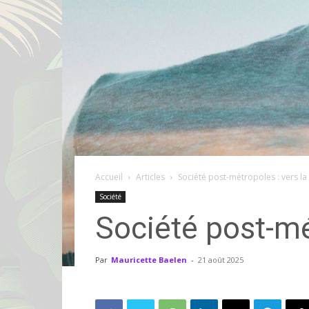
Accueil
Articles
Société post-métropoles : vers la 
Société
Société post-mét
Par
Mauricette Baelen
-
21 août 2025