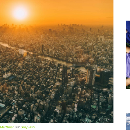
 Marttinen
sur
Unsplash