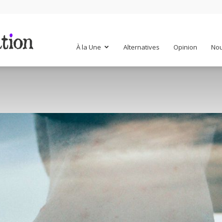
Mr
À la Une
Alternatives
Opinion
Nou
Mondialisation