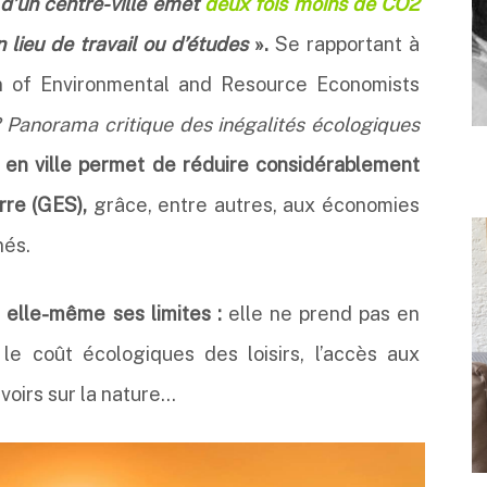
d’un centre-ville émet
deux fois moins de CO2
 lieu de travail ou d’études
».
Se rapportant à
n of Environmental and Resource Economists
Panorama critique des inégalités écologiques
e en ville permet de réduire considérablement
rre (GES),
grâce, entre autres, aux économies
nés.
 elle-même ses limites :
elle ne prend pas en
e coût écologiques des loisirs, l’accès aux
avoirs sur la nature…