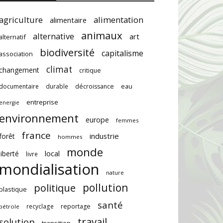
agriculture
alimentation
alimentaire
animaux
alternative
art
alternatif
biodiversité
capitalisme
association
climat
changement
critique
documentaire
durable
décroissance
eau
entreprise
energie
environnement
europe
femmes
france
industrie
forêt
hommes
monde
local
liberté
livre
mondialisation
nature
pollution
politique
plastique
santé
recyclage
reportage
pétrole
travail
solution
transition