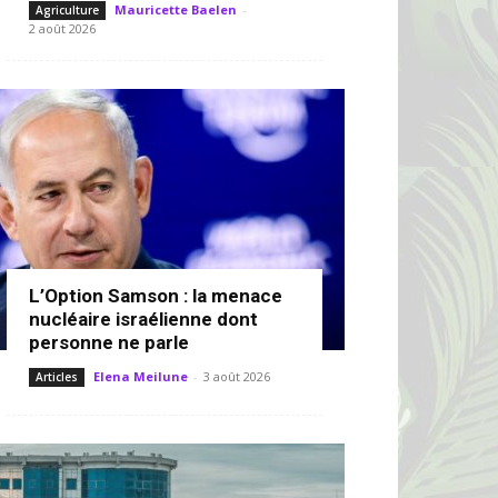
Mauricette Baelen
-
Agriculture
2 août 2026
L’Option Samson : la menace
nucléaire israélienne dont
personne ne parle
Elena Meilune
-
3 août 2026
Articles