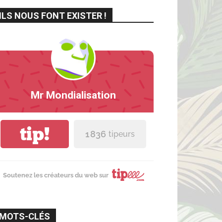
ILS NOUS FONT EXISTER !
Mr Mondialisation
tip!
1 836
tipeurs
Soutenez les créateurs du web sur
MOTS-CLÉS