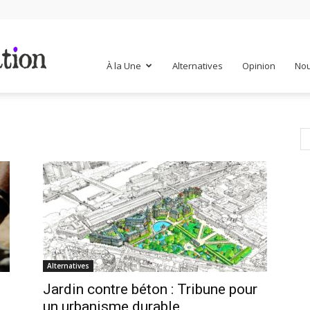
Mr
À la Une
Alternatives
Opinion
Nou
Mondialisation
Alternatives
Jardin contre béton : Tribune pour
un urbanisme durable