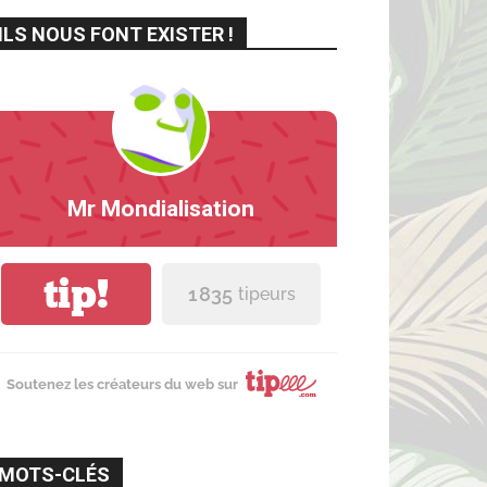
ILS NOUS FONT EXISTER !
Mr Mondialisation
tip!
1 835
tipeurs
Soutenez les créateurs du web sur
MOTS-CLÉS