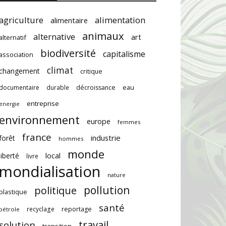
agriculture
alimentation
alimentaire
animaux
alternative
art
alternatif
biodiversité
capitalisme
association
climat
changement
critique
documentaire
durable
décroissance
eau
entreprise
energie
environnement
europe
femmes
france
industrie
forêt
hommes
monde
local
liberté
livre
mondialisation
nature
pollution
politique
plastique
santé
recyclage
reportage
pétrole
travail
solution
transition