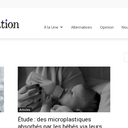
Mr
À la Une
Alternatives
Opinion
Nou
Mondialisation
Articles
Étude : des microplastiques
absorbés par les bébés via leurs