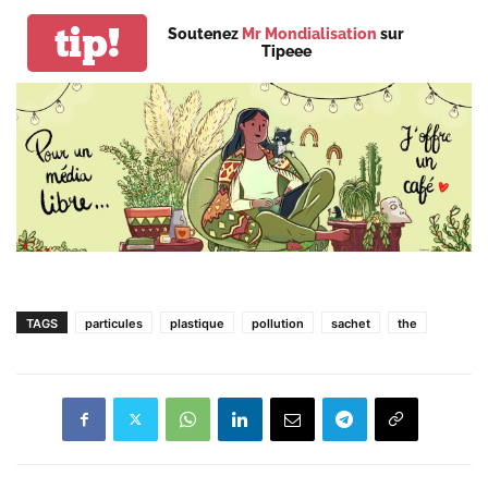
tip!
Soutenez
Mr Mondialisation
sur
Tipeee
TAGS
particules
plastique
pollution
sachet
the