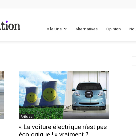
Mr
À la Une
Alternatives
Opinion
Nou
Mondialisation
Articles
« La voiture électrique n’est pas
écologique ! » vraiment ?