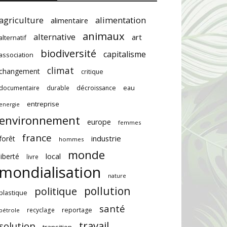
agriculture
alimentation
alimentaire
animaux
alternative
art
alternatif
biodiversité
capitalisme
association
climat
changement
critique
documentaire
durable
décroissance
eau
entreprise
energie
environnement
europe
femmes
france
industrie
forêt
hommes
monde
local
liberté
livre
mondialisation
nature
pollution
politique
plastique
santé
recyclage
reportage
pétrole
travail
solution
transition