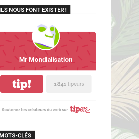
ILS NOUS FONT EXISTER !
Mr Mondialisation
tip!
1 841
tipeurs
Soutenez les créateurs du web sur
MOTS-CLÉS