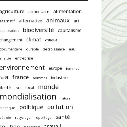
agriculture
alimentation
alimentaire
animaux
alternative
art
alternatif
biodiversité
capitalisme
association
climat
changement
critique
documentaire
durable
décroissance
eau
entreprise
energie
environnement
europe
femmes
france
industrie
forêt
hommes
monde
local
liberté
livre
mondialisation
nature
pollution
politique
plastique
santé
recyclage
reportage
pétrole
travail
solution
transition