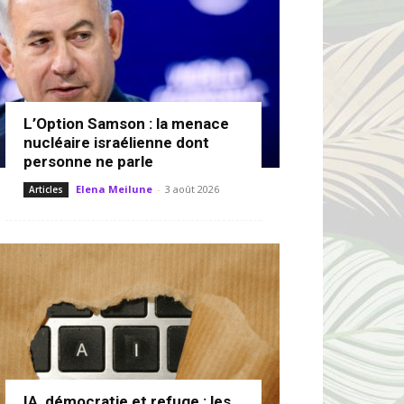
L’Option Samson : la menace
nucléaire israélienne dont
personne ne parle
Elena Meilune
-
3 août 2026
Articles
IA, démocratie et refuge : les