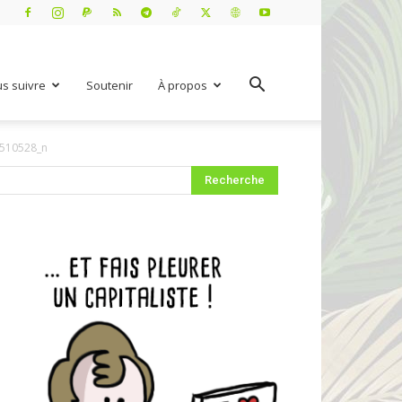
s suivre
Soutenir
À propos
510528_n