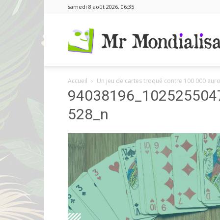
samedi 8 août 2026, 06:35
Accueil
Un jeu de cartes troqué contre 100 000 euro
94038196_102525504
528_n