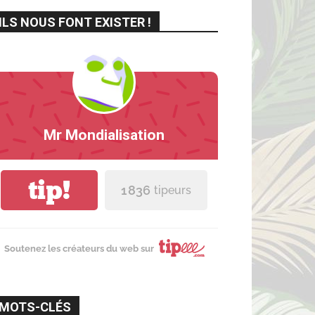
ILS NOUS FONT EXISTER !
Mr Mondialisation
tip!
1 836
tipeurs
Soutenez les créateurs du web sur
MOTS-CLÉS