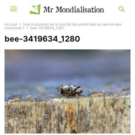
Accueil
Une évaluation de la toxicité des pesticides au service des
industriels ?
bee-3419634_1280
bee-3419634_1280