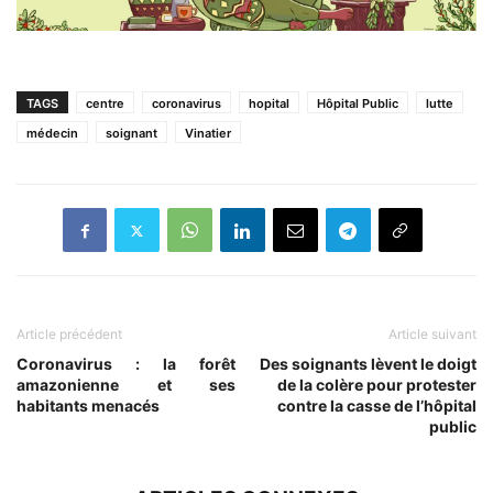
TAGS
centre
coronavirus
hopital
Hôpital Public
lutte
médecin
soignant
Vinatier
Article précédent
Article suivant
Coronavirus : la forêt
Des soignants lèvent le doigt
amazonienne et ses
de la colère pour protester
habitants menacés
contre la casse de l’hôpital
public