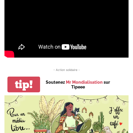
- Action solidaire -
tip!
Soutenez
Mr Mondialisation
sur
Tipeee