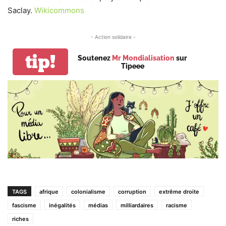
Saclay.
Wikicommons
- Action solidaire -
tip!
Soutenez
Mr Mondialisation
sur
Tipeee
TAGS
afrique
colonialisme
corruption
extrême droite
fascisme
inégalités
médias
milliardaires
racisme
riches