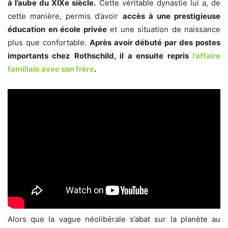
à l’aube du XIXe siècle.
Cette véritable dynastie lui a, de
cette manière, permis d’avoir
accès à une prestigieuse
éducation en école privée
et une situation de naissance
plus que confortable.
Après avoir débuté par des postes
importants chez Rothschild, il a ensuite repris
l’affaire
familiale avec son frère
.
Alors que la vague néolibérale s’abat sur la planète au