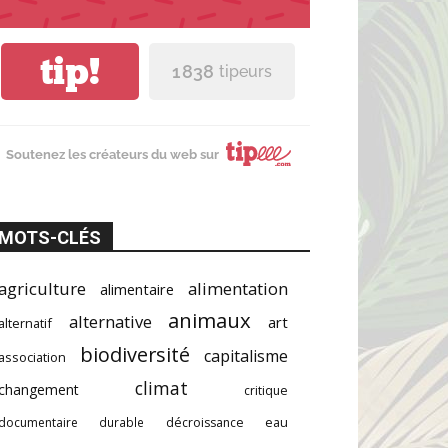
tip!
1 838
tipeurs
Soutenez les créateurs du web sur
MOTS-CLÉS
agriculture
alimentation
alimentaire
animaux
alternative
art
alternatif
biodiversité
capitalisme
association
climat
changement
critique
documentaire
durable
décroissance
eau