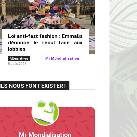
Loi anti-fast fashion : Emmaüs
dénonce le recul face aux
lobbies
Mr Mondialisation
-
Alternatives
5 août 2026
ILS NOUS FONT EXISTER !
Mr Mondialisation