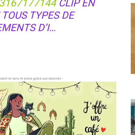
3167177144
CLIP EN
 TOUS TYPES DE
MENTS D’I…
endant et sans IA existe grâce aux abonnés -