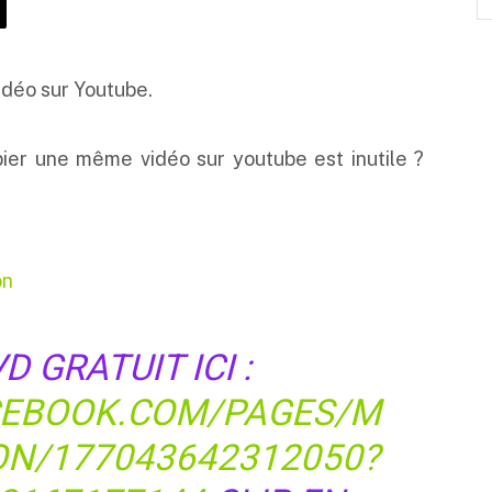
idéo sur Youtube.
pier une même vidéo sur youtube est inutile ?
on
 GRATUIT ICI :
CEBOOK.COM/PAGES/M
ON/177043642312050?