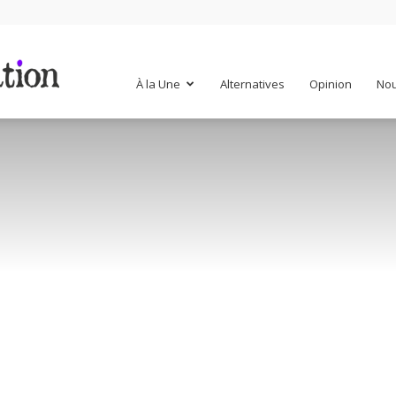
Mr
À la Une
Alternatives
Opinion
Nou
Mondialisation